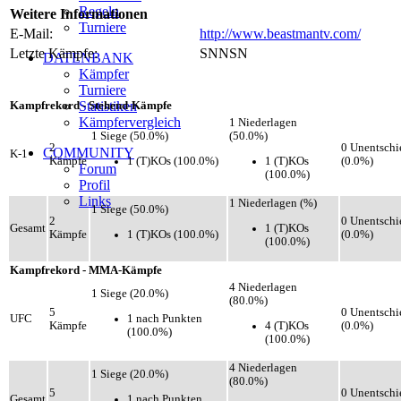
Regeln
Weitere Informationen
Turniere
E-Mail:
http://www.beastmantv.com/
Letzte Kämpfe:
SNNSN
DATENBANK
Kämpfer
Turniere
Statistiken
Kampfrekord - Stehend-Kämpfe
Kämpfervergleich
1 Niederlagen
1 Siege (50.0%)
(50.0%)
2
0 Unentschi
COMMUNITY
K-1
1 (T)KOs (100.0%)
1 (T)KOs
Kämpfe
(0.0%)
Forum
(100.0%)
Profil
Links
1 Niederlagen (%)
1 Siege (50.0%)
2
0 Unentschi
1 (T)KOs
Gesamt
1 (T)KOs (100.0%)
Kämpfe
(0.0%)
(100.0%)
Kampfrekord - MMA-Kämpfe
4 Niederlagen
1 Siege (20.0%)
(80.0%)
5
0 Unentschi
1 nach Punkten
UFC
4 (T)KOs
Kämpfe
(0.0%)
(100.0%)
(100.0%)
4 Niederlagen
1 Siege (20.0%)
(80.0%)
5
0 Unentschi
1 nach Punkten
Gesamt