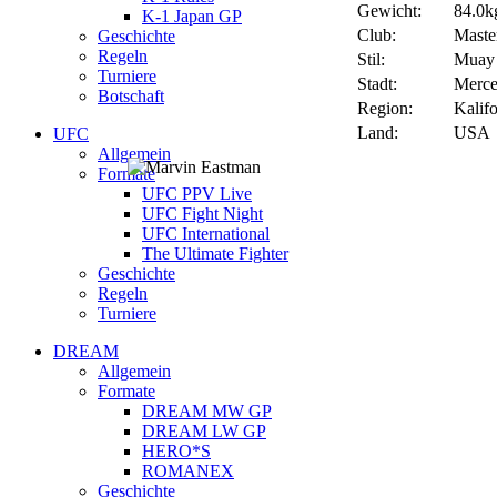
Gewicht:
84.0kg
K-1 Japan GP
Club:
Maste
Geschichte
Regeln
Stil:
Muay 
Turniere
Stadt:
Merce
Botschaft
Region:
Kalif
Land:
USA
UFC
Allgemein
Formate
UFC PPV Live
UFC Fight Night
UFC International
The Ultimate Fighter
Geschichte
Regeln
Turniere
DREAM
Allgemein
Formate
DREAM MW GP
DREAM LW GP
HERO*S
ROMANEX
Geschichte