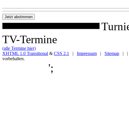
Turni
TV-Termine
(alle Termine hier)
XHTML 1.0 Transitional
&
CSS 2.1
|
Impressum
|
Sitemap
| |
vorbehalten.
';