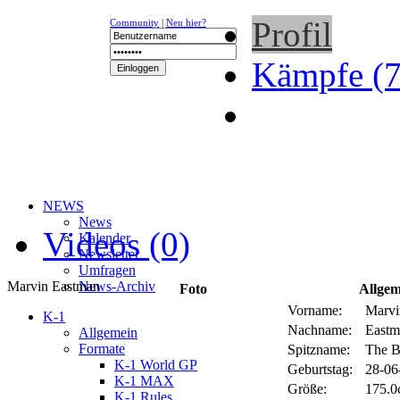
Profil
Community
|
Neu hier?
Kämpfe (7
NEWS
News
Videos (0)
Kalender
Newsletter
Umfragen
Marvin Eastman
News-Archiv
Foto
Allgem
Vorname:
Marvi
K-1
Nachname:
Eastm
Allgemein
Formate
Spitzname:
The B
K-1 World GP
Geburtstag:
28-06
K-1 MAX
Größe:
175.0
K-1 Rules