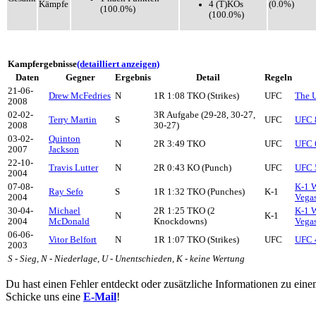
4 (T)KOs
Kämpfe
(0.0%)
(100.0%)
(100.0%)
Kampfergebnisse
(detailliert anzeigen)
Daten
Gegner
Ergebnis
Detail
Regeln
21-06-
Drew McFedries
N
1R 1:08 TKO (Strikes)
UFC
The U
2008
02-02-
3R Aufgabe (29-28, 30-27,
Terry Martin
S
UFC
UFC 8
2008
30-27)
03-02-
Quinton
N
2R 3:49 TKO
UFC
UFC 6
2007
Jackson
22-10-
Travis Lutter
N
2R 0:43 KO (Punch)
UFC
UFC 
2004
07-08-
K-1 W
Ray Sefo
S
1R 1:32 TKO (Punches)
K-1
2004
Vegas
30-04-
Michael
2R 1:25 TKO (2
K-1 W
N
K-1
2004
McDonald
Knockdowns)
Vegas
06-06-
Vitor Belfort
N
1R 1:07 TKO (Strikes)
UFC
UFC 
2003
S - Sieg, N - Niederlage, U - Unentschieden, K - keine Wertung
Du hast einen Fehler entdeckt oder zusätzliche Informationen zu ein
Schicke uns eine
E-Mail
!