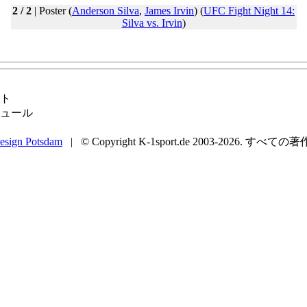
2 / 2
| Poster (
Anderson Silva
,
James Irvin
) (
UFC Fight Night 14:
Silva vs. Irvin
)
ト
ュール
esign Potsdam
| © Copyright K-1sport.de 2003-2026. すべての