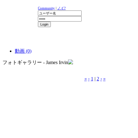
Community
|
ノイ?
ニュース
K-1
UFC
DR
動画 (0)
フォトギャラリー - James Irvin
«
‹
1
|
2
›
»