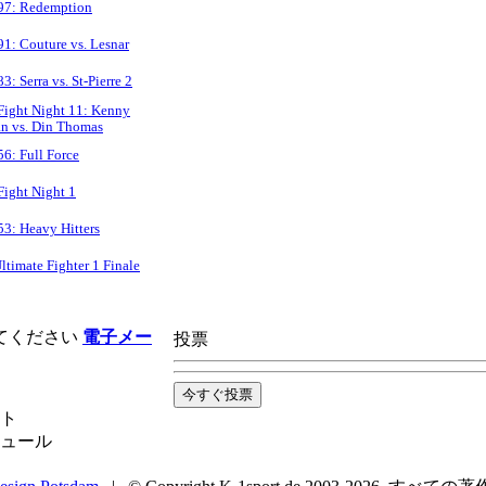
97: Redemption
1: Couture vs. Lesnar
3: Serra vs. St-Pierre 2
ight Night 11: Kenny
an vs. Din Thomas
6: Full Force
ight Night 1
3: Heavy Hitters
ltimate Fighter 1 Finale
てください
電子メー
投票
ト
ュール