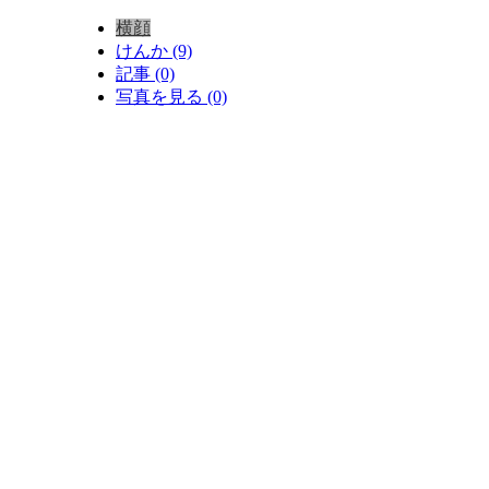
横顔
けんか (9)
記事 (0)
写真を見る (0)