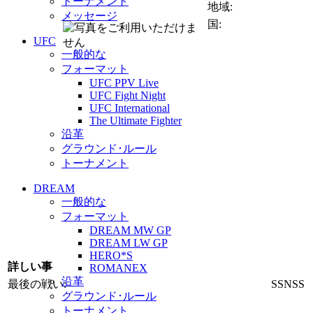
トーナメント
地域:
メッセージ
国:
UFC
一般的な
フォーマット
UFC PPV Live
UFC Fight Night
UFC International
The Ultimate Fighter
沿革
グラウンド･ルール
トーナメント
DREAM
一般的な
フォーマット
DREAM MW GP
DREAM LW GP
HERO*S
詳しい事
ROMANEX
沿革
最後の戦い:
SSNSS
グラウンド･ルール
トーナメント