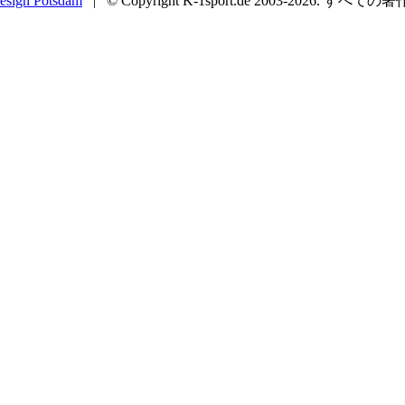
esign Potsdam
| © Copyright K-1sport.de 2003-2026. すべての