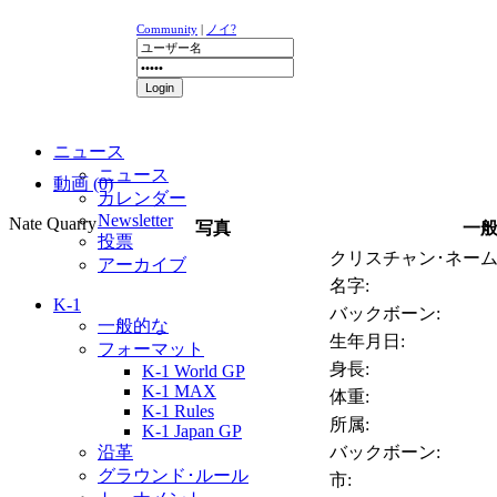
Community
|
ノイ?
ニュース
ニュース
動画 (0)
カレンダー
Newsletter
Nate Quarry
写真
一
投票
クリスチャン･ネーム
アーカイブ
名字:
K-1
バックボーン:
一般的な
生年月日:
フォーマット
身長:
K-1 World GP
K-1 MAX
体重:
K-1 Rules
所属:
K-1 Japan GP
沿革
バックボーン:
グラウンド･ルール
市: