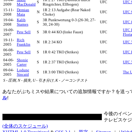
18-04-
Jason
1R 2:27 TKO (Abbruch durch
S
UFC
UFC 
2009
MacDonald
Ringrichter, Ellbogen)
15-11-
Demian
1R 2:13 Aufgabe (Rear Naked
N
UFC
UFC 9
2008
Maia
Choke)
19-04-
Kalib
3R Punktwertung 0-3 (26-30, 27-
S
UFC
UFC 8
2008
Starnes
30, 24-30)
19-09-
UFC F
Pete Sell
S
3R 0:44 KO (linke Faust)
UFC
2007
Flori
19-11-
Rich
N
1R 2:34 KO
UFC
UFC 5
2005
Franklin
06-08-
Pete Sell
S
1R 0:42 TKO (Strikes)
UFC
UFC F
2005
04-06-
Shonie
S
1R 2:37 TKO (Strikes)
UFC
UFC 5
2005
Carter
09-04-
Lodune
S
1R 3:00 TKO (Strikes)
UFC
The U
2005
Sincaid
S - 圧倒, N - 損失, U - 引き分け, K - ノーコンテスト
あなたがぶちミスや結果についての追加情報ですか？を送っ
ル
!
今後のイベン
テレビスケジ
(全体のスケジュール)