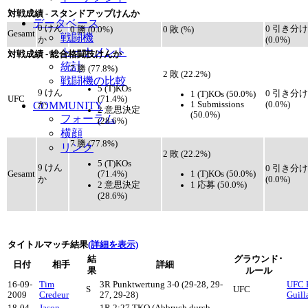
対戦成績 - スタンドアップけんか
データベース
0 けん
0 引き分け
0 勝 (0.0%)
0 敗 (%)
Gesamt
戦闘機
か
(0.0%)
トーナメント
対戦成績 - 総合格闘技けんか
統計
7 勝 (77.8%)
2 敗 (22.2%)
戦闘機の比較
5 (T)KOs
9 けん
0 引き分け
1 (T)KOs (50.0%)
(71.4%)
UFC
1 Submissions
COMMUNITY
か
(0.0%)
2 意思決定
(50.0%)
フォーラム
(28.6%)
横顔
7 勝 (77.8%)
リンク
2 敗 (22.2%)
5 (T)KOs
9 けん
0 引き分け
(71.4%)
1 (T)KOs (50.0%)
Gesamt
か
(0.0%)
2 意思決定
1 応募 (50.0%)
(28.6%)
タイトルマッチ結果
(詳細を表示)
結
グラウンド･
日付
相手
詳細
果
ルール
16-09-
Tim
3R Punktwertung 3-0 (29-28, 29-
UFC F
S
UFC
2009
Credeur
27, 29-28)
Guill