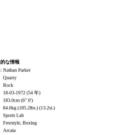
般的な情報
:
Nathan Parker
Quarry
Rock
18-03-1972 (54 年)
183.0cm (6" 0')
84.0kg (185.2lbs.) (13.2st.)
Sports Lab
Freestyle, Boxing
Arcata