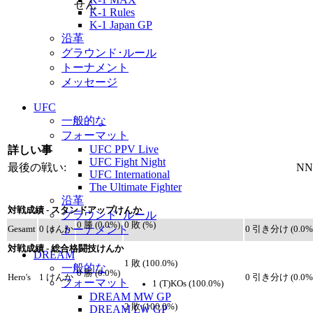
K-1 Rules
K-1 Japan GP
沿革
グラウンド･ルール
トーナメント
メッセージ
UFC
一般的な
フォーマット
UFC PPV Live
詳しい事
UFC Fight Night
最後の戦い:
NN
UFC International
The Ultimate Fighter
沿革
対戦成績 - スタンドアップけんか
グラウンド･ルール
0 勝 (0.0%)
0 敗 (%)
トーナメント
Gesamt
0 けんか
0 引き分け (0.0%
対戦成績 - 総合格闘技けんか
DREAM
1 敗 (100.0%)
一般的な
0 勝 (0.0%)
Hero's
1 けんか
0 引き分け (0.0%
フォーマット
1 (T)KOs (100.0%)
DREAM MW GP
2 敗 (100.0%)
DREAM LW GP