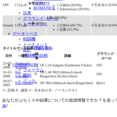
HERO*S
0 勝 (0.0%)
UFC
2 けんか
0 引き分け (0.0%
1 (T)KOs (50.0%)
ROMANEX
1 Submissions (50.0%)
沿革
3 敗 (100.0%)
グラウンド･ルール
トーナメント
0 勝 (0.0%)
2 (T)KOs (66.7%)
Gesamt
3 けんか
0 引き分け (0.0%
1 応募 (33.3%)
データベース
戦闘機
トーナメント
タイトルマッチ結果
(詳細を表示)
統計
結
グラウンド･
戦闘機の比較
日付
相手
詳細
果
ルール
23-05-
Yoshiyuki
COMMUNITY
N
1R 2:24 Aufgabe (Guillotine Choke)
UFC
2009
Yoshida
フォーラム
10-12-
Ben
1R 1:49 TKO (Abbruch durch
N
UFC
横顔
2008
Saunders
Ringrichter, Rechtes Knie)
リンク
29-07-
Riki Fukuda
N
2R TKO (Abbruch durch Ringrichter)
Hero's
2005
S - 圧倒, N - 損失, U - 引き分け, K - ノーコンテスト
あなたがぶちミスや結果についての追加情報ですか？を送っ
ル
!