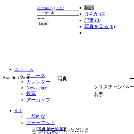
横顔
Community
|
ノイ?
けんか (3)
記事 (0)
写真を見る (0)
ニュース
ニュース
Brandon Wolff
写真
カレンダー
クリスチャン･ネー
Newsletter
投票
名字:
アーカイブ
K-1
一般的な
フォーマット
K-1 World GP
K-1 MAX