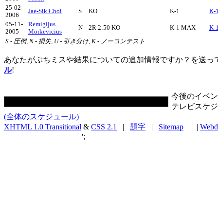
25-02-
Jae-Sik Choi
S
KO
K-1
K-
2006
05-11-
Remigijus
N
2R 2:50 KO
K-1 MAX
K-
2005
Morkevicius
S - 圧倒, N - 損失, U - 引き分け, K - ノーコンテスト
あなたがぶちミスや結果についての追加情報ですか？を送っ
ル
!
今後のイベン
テレビスケジ
(全体のスケジュール)
XHTML 1.0 Transitional
&
CSS 2.1
|
題字
|
Sitemap
| |
Webd
';