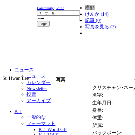
横顔
Community
|
ノイ?
けんか (14)
記事 (0)
写真を見る (7)
ニュース
ニュース
Su Hwan Lee
写真
カレンダー
クリスチャン･ネーム
Newsletter
投票
名字:
アーカイブ
生年月日:
身長:
K-1
一般的な
体重:
フォーマット
所属:
K-1 World GP
バックボーン:
K-1 MAX