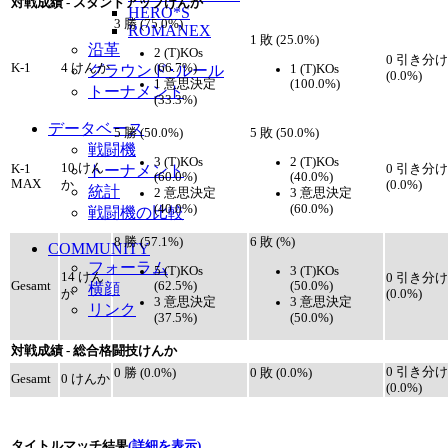
対戦成績 - スタンドアップけんか
HERO*S
3 勝 (75.0%)
ROMANEX
1 敗 (25.0%)
沿革
2 (T)KOs
0 引き分け
(66.7%)
K-1
4 けんか
1 (T)KOs
グラウンド･ルール
(0.0%)
1 意思決定
(100.0%)
トーナメント
(33.3%)
データベース
5 勝 (50.0%)
5 敗 (50.0%)
戦闘機
3 (T)KOs
2 (T)KOs
10 けん
K-1
トーナメント
0 引き分け
(60.0%)
(40.0%)
MAX
か
(0.0%)
統計
2 意思決定
3 意思決定
(40.0%)
(60.0%)
戦闘機の比較
8 勝 (57.1%)
6 敗 (%)
COMMUNITY
フォーラム
5 (T)KOs
3 (T)KOs
14 けん
0 引き分け
(62.5%)
(50.0%)
Gesamt
横顔
か
(0.0%)
3 意思決定
3 意思決定
リンク
(37.5%)
(50.0%)
対戦成績 - 総合格闘技けんか
0 引き分け
0 勝 (0.0%)
0 敗 (0.0%)
Gesamt
0 けんか
(0.0%)
タイトルマッチ結果
(詳細を表示)