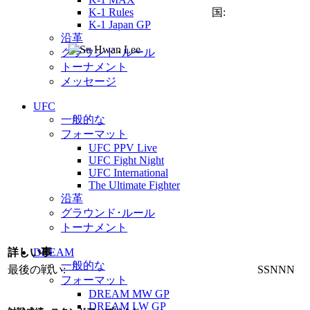
K-1 Rules
国:
K-1 Japan GP
沿革
グラウンド･ルール
トーナメント
メッセージ
UFC
一般的な
フォーマット
UFC PPV Live
UFC Fight Night
UFC International
The Ultimate Fighter
沿革
グラウンド･ルール
トーナメント
詳しい事
DREAM
一般的な
最後の戦い:
SSNNN
フォーマット
DREAM MW GP
DREAM LW GP