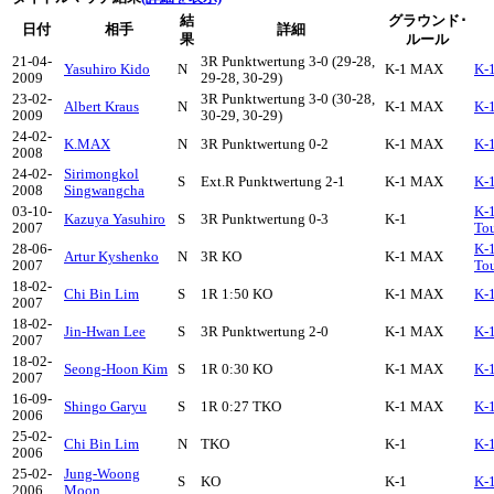
結
グラウンド･
日付
相手
詳細
果
ルール
21-04-
3R Punktwertung 3-0 (29-28,
Yasuhiro Kido
N
K-1 MAX
K-
2009
29-28, 30-29)
23-02-
3R Punktwertung 3-0 (30-28,
Albert Kraus
N
K-1 MAX
K-
2009
30-29, 30-29)
24-02-
K.MAX
N
3R Punktwertung 0-2
K-1 MAX
K-
2008
24-02-
Sirimongkol
S
Ext.R Punktwertung 2-1
K-1 MAX
K-
2008
Singwangcha
03-10-
K-
Kazuya Yasuhiro
S
3R Punktwertung 0-3
K-1
2007
Tou
28-06-
K-
Artur Kyshenko
N
3R KO
K-1 MAX
2007
To
18-02-
Chi Bin Lim
S
1R 1:50 KO
K-1 MAX
K-1
2007
18-02-
Jin-Hwan Lee
S
3R Punktwertung 2-0
K-1 MAX
K-1
2007
18-02-
Seong-Hoon Kim
S
1R 0:30 KO
K-1 MAX
K-1
2007
16-09-
Shingo Garyu
S
1R 0:27 TKO
K-1 MAX
K-1
2006
25-02-
Chi Bin Lim
N
TKO
K-1
K-
2006
25-02-
Jung-Woong
S
KO
K-1
K-
2006
Moon