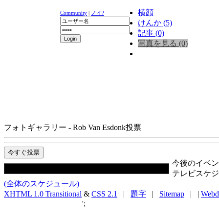
横顔
Community
|
ノイ?
けんか (5)
記事 (0)
写真を見る (0)
ニュース
K-1
UFC
DR
フォトギャラリー - Rob Van Esdonk
投票
今後のイベン
テレビスケジ
(全体のスケジュール)
XHTML 1.0 Transitional
&
CSS 2.1
|
題字
|
Sitemap
| |
Webd
';