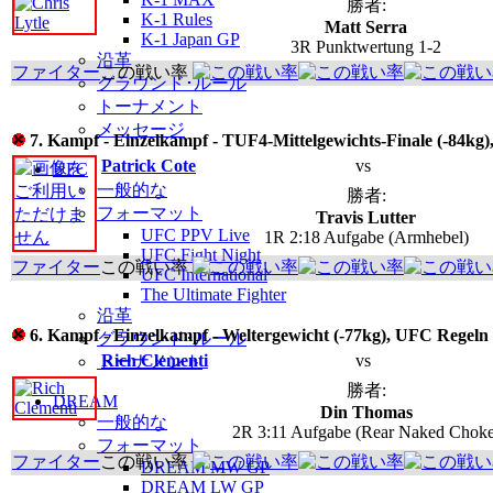
勝者:
K-1 Rules
Matt Serra
K-1 Japan GP
3R Punktwertung 1-2
沿革
ファイター
この戦い率
グラウンド･ルール
トーナメント
メッセージ
7. Kampf - Einzelkampf - TUF4-Mittelgewichts-Finale (-84kg
Patrick Cote
vs
UFC
一般的な
勝者:
フォーマット
Travis Lutter
UFC PPV Live
1R 2:18 Aufgabe (Armhebel)
UFC Fight Night
ファイター
この戦い率
UFC International
The Ultimate Fighter
沿革
6. Kampf - Einzelkampf - Weltergewicht (-77kg), UFC Regeln
グラウンド･ルール
Rich Clementi
vs
トーナメント
勝者:
DREAM
Din Thomas
一般的な
2R 3:11 Aufgabe (Rear Naked Choke
フォーマット
ファイター
この戦い率
DREAM MW GP
DREAM LW GP