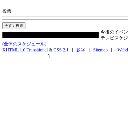
投票
今後のイベン
テレビスケジ
(全体のスケジュール)
XHTML 1.0 Transitional
&
CSS 2.1
|
題字
|
Sitemap
| |
Webd
';