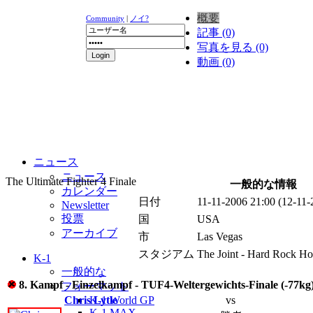
概要
Community
|
ノイ?
記事 (0)
写真を見る (0)
動画 (0)
ニュース
ニュース
The Ultimate Fighter 4 Finale
一般的な情報
カレンダー
日付
11-11-2006 21:00 (12-11
Newsletter
投票
国
USA
アーカイブ
市
Las Vegas
スタジアム
The Joint - Hard Rock Ho
K-1
一般的な
8. Kampf - Einzelkampf - TUF4-Weltergewichts-Finale (-77kg
フォーマット
Chris Lytle
K-1 World GP
vs
K-1 MAX