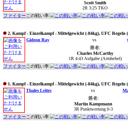
Scott Smith
2R 3:25 TKO
ファイター
この戦い率
2. Kampf - Einzelkampf - Mittelgewicht (-84kg), UFC Regeln 
Gideon Ray
vs
勝者:
Charles McCarthy
1R 4:43 Aufgabe (Armhebel)
ファイター
この戦い率
1. Kampf - Einzelkampf - Mittelgewicht (-84kg), UFC Regeln 
Thales Leites
vs
Ma
勝者:
Martin Kampmann
3R Punktwertung 0-3
ファイター
この戦い率