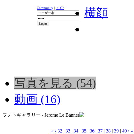
Community
|
ノイ?
横顔
ニュース
K-1
UFC
DR
写真を見る (54)
動画 (16)
フォトギャラリー - Jerome Le Banner
«
‹
32
|
33
|
34
|
35
|
36
|
37
|
38
|
39
|
40
›
»