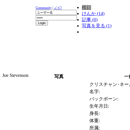
横顔
Community
|
ノイ?
けんか (14)
記事 (0)
写真を見る (1)
ニュース
K-1
UFC
DR
Joe Stevenson
写真
一
クリスチャン･ネー
名字:
バックボーン:
生年月日:
身長:
体重:
所属: