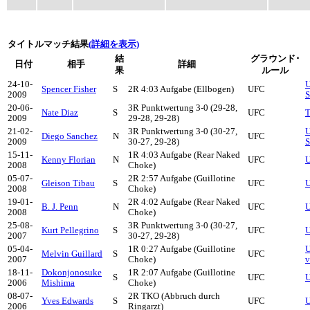
タイトルマッチ結果
(詳細を表示)
結
グラウンド･
日付
相手
詳細
果
ルール
24-10-
U
Spencer Fisher
S
2R 4:03 Aufgabe (Ellbogen)
UFC
2009
S
20-06-
3R Punktwertung 3-0 (29-28,
Nate Diaz
S
UFC
T
2009
29-28, 29-28)
21-02-
3R Punktwertung 3-0 (30-27,
U
Diego Sanchez
N
UFC
2009
30-27, 29-28)
S
15-11-
1R 4:03 Aufgabe (Rear Naked
Kenny Florian
N
UFC
U
2008
Choke)
05-07-
2R 2:57 Aufgabe (Guillotine
Gleison Tibau
S
UFC
U
2008
Choke)
19-01-
2R 4:02 Aufgabe (Rear Naked
B. J. Penn
N
UFC
U
2008
Choke)
25-08-
3R Punktwertung 3-0 (30-27,
Kurt Pellegrino
S
UFC
U
2007
30-27, 29-28)
05-04-
1R 0:27 Aufgabe (Guillotine
U
Melvin Guillard
S
UFC
2007
Choke)
v
18-11-
Dokonjonosuke
1R 2:07 Aufgabe (Guillotine
S
UFC
U
2006
Mishima
Choke)
08-07-
2R TKO (Abbruch durch
Yves Edwards
S
UFC
U
2006
Ringarzt)