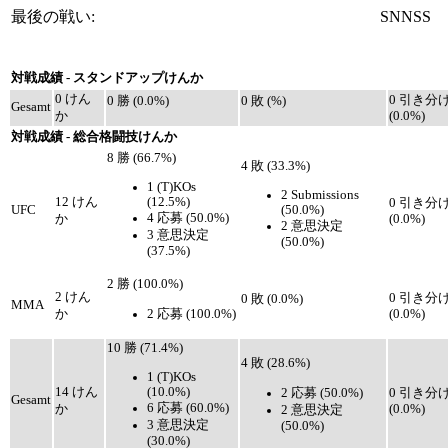
最後の戦い:
SNNSS
対戦成績 - スタンドアップけんか
0 けん
0 引き分
0 勝 (0.0%)
0 敗 (%)
Gesamt
か
(0.0%)
対戦成績 - 総合格闘技けんか
8 勝 (66.7%)
4 敗 (33.3%)
1 (T)KOs
2 Submissions
(12.5%)
12 けん
0 引き分
(50.0%)
UFC
4 応募 (50.0%)
か
(0.0%)
2 意思決定
3 意思決定
(50.0%)
(37.5%)
2 勝 (100.0%)
2 けん
0 引き分
0 敗 (0.0%)
MMA
2 応募 (100.0%)
か
(0.0%)
10 勝 (71.4%)
4 敗 (28.6%)
1 (T)KOs
(10.0%)
14 けん
2 応募 (50.0%)
0 引き分
Gesamt
6 応募 (60.0%)
か
(0.0%)
2 意思決定
3 意思決定
(50.0%)
(30.0%)