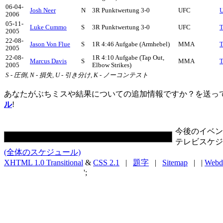
06-04-
Josh Neer
N
3R Punktwertung 3-0
UFC
U
2006
05-11-
Luke Cummo
S
3R Punktwertung 3-0
UFC
T
2005
22-08-
Jason Von Flue
S
1R 4:46 Aufgabe (Armhebel)
MMA
T
2005
22-08-
1R 4:10 Aufgabe (Tap Out,
Marcus Davis
S
MMA
T
2005
Elbow Strikes)
S - 圧倒, N - 損失, U - 引き分け, K - ノーコンテスト
あなたがぶちミスや結果についての追加情報ですか？を送っ
ル
!
今後のイベン
テレビスケジ
(全体のスケジュール)
XHTML 1.0 Transitional
&
CSS 2.1
|
題字
|
Sitemap
| |
Webd
';