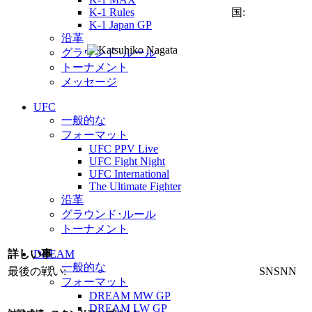
K-1 Rules
国:
K-1 Japan GP
沿革
グラウンド･ルール
トーナメント
メッセージ
UFC
一般的な
フォーマット
UFC PPV Live
UFC Fight Night
UFC International
The Ultimate Fighter
沿革
グラウンド･ルール
トーナメント
詳しい事
DREAM
一般的な
最後の戦い:
SNSNN
フォーマット
DREAM MW GP
DREAM LW GP