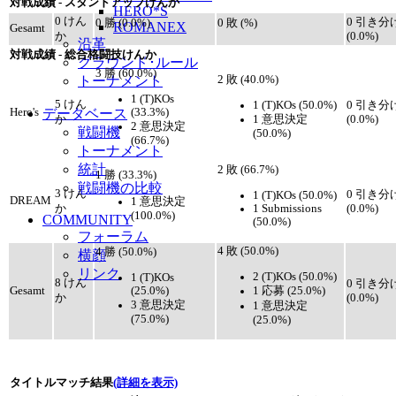
対戦成績 - スタンドアップけんか
HERO*S
0 けん
0 引き分
0 勝 (0.0%)
0 敗 (%)
ROMANEX
Gesamt
か
(0.0%)
沿革
対戦成績 - 総合格闘技けんか
グラウンド･ルール
3 勝 (60.0%)
トーナメント
2 敗 (40.0%)
1 (T)KOs
5 けん
1 (T)KOs (50.0%)
0 引き分
(33.3%)
Hero's
データベース
1 意思決定
か
(0.0%)
2 意思決定
戦闘機
(50.0%)
(66.7%)
トーナメント
統計
2 敗 (66.7%)
1 勝 (33.3%)
戦闘機の比較
3 けん
0 引き分
1 (T)KOs (50.0%)
DREAM
1 意思決定
1 Submissions
か
(0.0%)
(100.0%)
COMMUNITY
(50.0%)
フォーラム
4 敗 (50.0%)
4 勝 (50.0%)
横顔
リンク
2 (T)KOs (50.0%)
1 (T)KOs
8 けん
0 引き分
(25.0%)
1 応募 (25.0%)
Gesamt
か
(0.0%)
3 意思決定
1 意思決定
(75.0%)
(25.0%)
タイトルマッチ結果
(詳細を表示)