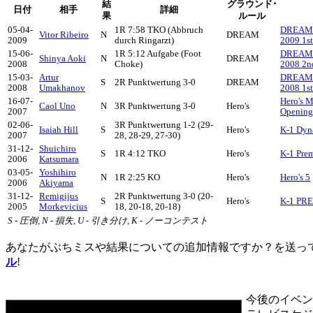
結
グラウンド･
日付
相手
詳細
果
ルール
05-04-
1R 7:58 TKO (Abbruch
DREAM.8
Vitor Ribeiro
N
DREAM
2009
durch Ringarzt)
2009 1s
15-06-
1R 5:12 Aufgabe (Foot
DREAM.4
Shinya Aoki
N
DREAM
2008
Choke)
2008 2
15-03-
Artur
DREAM.1
S
2R Punktwertung 3-0
DREAM
2008
Umakhanov
2008 1s
16-07-
Hero's 
Caol Uno
N
3R Punktwertung 3-0
Hero's
2007
Opening
02-06-
3R Punktwertung 1-2 (29-
Isaiah Hill
S
Hero's
K-1 Dyn
2007
28, 28-29, 27-30)
31-12-
Shuichiro
S
1R 4:12 TKO
Hero's
K-1 Pre
2006
Katsumara
03-05-
Yoshihiro
N
1R 2:25 KO
Hero's
Hero's 5
2006
Akiyama
31-12-
Remigijus
2R Punktwertung 3-0 (20-
S
Hero's
K-1 PRE
2005
Morkevicius
18, 20-18, 20-18)
S - 圧倒, N - 損失, U - 引き分け, K - ノーコンテスト
あなたがぶちミスや結果についての追加情報ですか？を送っ
ル
!
今後のイベン