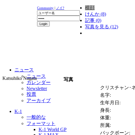
横顔
Community
|
ノイ?
けんか (8)
記事 (0)
写真を見る (12)
ニュース
ニュース
Katsuhiko Nagata
写真
カレンダー
クリスチャン･ネ
Newsletter
投票
名字:
アーカイブ
生年月日:
身長:
K-1
一般的な
体重:
フォーマット
所属:
K-1 World GP
バックボーン:
K-1 MAX