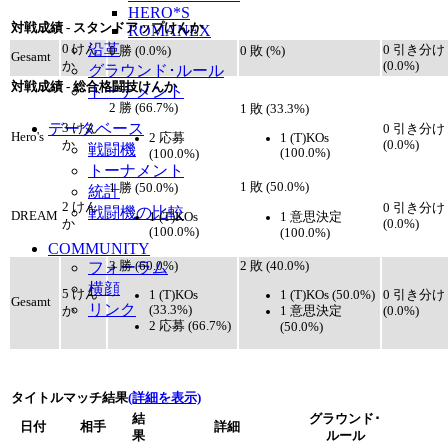
HERO*S
対戦成績 - スタンドアップけんか
ROMANEX
沿革
0 けん
0 引き分け
0 勝 (0.0%)
0 敗 (%)
Gesamt
か
(0.0%)
グラウンド･ルール
対戦成績 - 総合格闘技けんか
トーナメント
2 勝 (66.7%)
1 敗 (33.3%)
データベース
3 けん
0 引き分け
Hero's
2 応募
1 (T)KOs
か
(0.0%)
戦闘機
(100.0%)
(100.0%)
トーナメント
1 敗 (50.0%)
1 勝 (50.0%)
統計
2 けん
0 引き分け
戦闘機の比較
DREAM
1 (T)KOs
1 意思決定
か
(0.0%)
(100.0%)
(100.0%)
COMMUNITY
フォーラム
3 勝 (60.0%)
2 敗 (40.0%)
横顔
5 けん
1 (T)KOs
1 (T)KOs (50.0%)
0 引き分け
Gesamt
リンク
(33.3%)
1 意思決定
か
(0.0%)
2 応募 (66.7%)
(50.0%)
タイトルマッチ結果
(詳細を表示)
結
グラウンド･
日付
相手
詳細
果
ルール