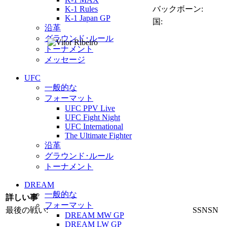
K-1 Rules
バックボーン:
K-1 Japan GP
国:
沿革
グラウンド･ルール
トーナメント
メッセージ
UFC
一般的な
フォーマット
UFC PPV Live
UFC Fight Night
UFC International
The Ultimate Fighter
沿革
グラウンド･ルール
トーナメント
DREAM
一般的な
詳しい事
フォーマット
最後の戦い:
SSNSN
DREAM MW GP
DREAM LW GP