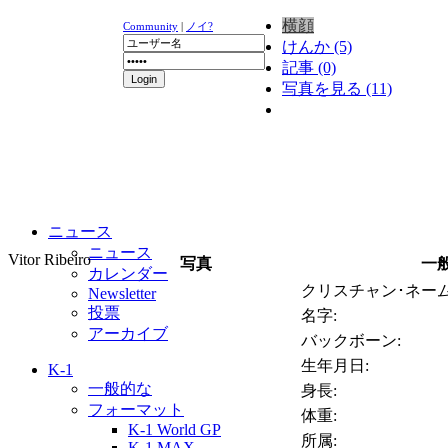
横顔
Community
|
ノイ?
けんか (5)
記事 (0)
写真を見る (11)
ニュース
ニュース
Vitor Ribeiro
写真
一
カレンダー
クリスチャン･ネーム
Newsletter
投票
名字:
アーカイブ
バックボーン:
生年月日:
K-1
一般的な
身長:
フォーマット
体重:
K-1 World GP
所属:
K-1 MAX