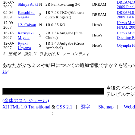
20-07-
DREAM.10 
Shinya Aoki
N
2R Punktwertung 3-0
DREAM
2009
2009 Fina
05-04-
Katsuhiko
1R 7:58 TKO (Abbruch
DREAM.8 W
S
DREAM
2009
Nagata
durch Ringarzt)
2009 1st 
17-09-
Hero's Mi
J.Z. Calvan
N
1R 0:35 KO
Hero's
2007
FINAL 20
16-07-
Kazuyuki
2R 1:54 Aufgabe (Side
Hero's Mi
S
Hero's
2007
Miyata
Choke)
Opening R
12-03-
Ryuki
1R 1:48 Aufgabe (Cross
S
Hero's
Olympia He
2007
Ueyama
Armhebel)
S - 圧倒, N - 損失, U - 引き分け, K - ノーコンテスト
あなたがぶちミスや結果についての追加情報ですか？を送っ
ル
!
今後のイベン
テレビスケジ
(全体のスケジュール)
XHTML 1.0 Transitional
&
CSS 2.1
|
題字
|
Sitemap
| |
Webd
';