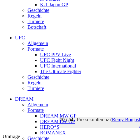
K-1 Japan GP
Geschichte
Regeln
Turniere
Botschaft
UFC
Allgemein
Formate
UFC PPV Live
UFC Fight Night
UFC International
The Ultimate Fighter
Geschichte
Regeln
Turniere
DREAM
Allgemein
Formate
DREAM MW GP
10 / 54
| Pressekonferenz (
Remy Bonjas
DREAM LW GP
HERO*S
ROMANEX
Umfrage
Geschichte