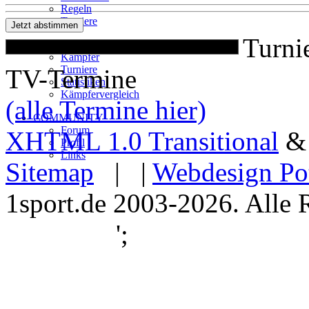
Regeln
Turniere
Turni
DATENBANK
Kämpfer
Turniere
TV-Termine
Statistiken
Kämpfervergleich
(alle Termine hier)
COMMUNITY
Forum
XHTML 1.0 Transitional
Profil
Links
Sitemap
| |
Webdesign Po
1sport.de 2003-2026. Alle 
';