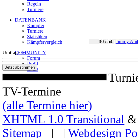
Regeln
Turniere
DATENBANK
Kämpfer
Turniere
Statistiken
30 / 54
|
Jimmy Amb
Kämpfervergleich
Umfrage
COMMUNITY
Forum
Profil
Links
Turni
TV-Termine
(alle Termine hier)
XHTML 1.0 Transitional
Sitemap
| |
Webdesign Po