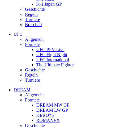
K-1 Japan GP
Geschichte
Regeln
Turniere
Botschaft
UFC
Allgemein
Formate
UFC PPV Live
UFC Fight Night
UFC International
The Ultimate Fighter
Geschichte
Regeln
Turniere
DREAM
Allgemein
Formate
DREAM MW GP
DREAM LW GP
HERO*S
ROMANEX
Geschichte