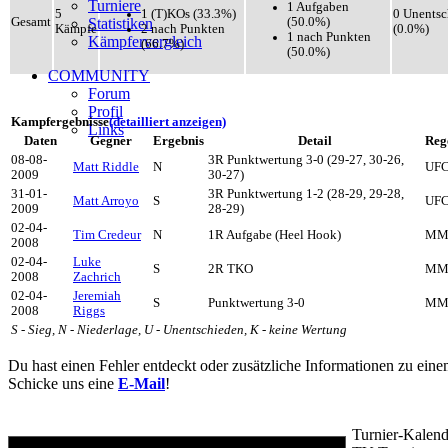
Turniere
1 Aufgaben
1 (T)KOs (33.3%)
5
0 Unentsc
(50.0%)
Gesamt
Statistiken
2 nach Punkten
Kämpfe
(0.0%)
1 nach Punkten
Kämpfervergleich
(66.7%)
(50.0%)
COMMUNITY
Forum
Profil
Kampfergebnisse
(detailliert anzeigen)
Links
Daten
Gegner
Ergebnis
Detail
Reg
08-08-
3R Punktwertung 3-0 (29-27, 30-26,
Matt Riddle
N
UF
2009
30-27)
31-01-
3R Punktwertung 1-2 (28-29, 29-28,
Matt Arroyo
S
UF
2009
28-29)
02-04-
Tim Credeur
N
1R Aufgabe (Heel Hook)
MM
2008
02-04-
Luke
S
2R TKO
MM
2008
Zachrich
02-04-
Jeremiah
S
Punktwertung 3-0
MM
2008
Riggs
S - Sieg, N - Niederlage, U - Unentschieden, K - keine Wertung
Du hast einen Fehler entdeckt oder zusätzliche Informationen zu ein
Schicke uns eine
E-Mail
!
Turnier-Kalend