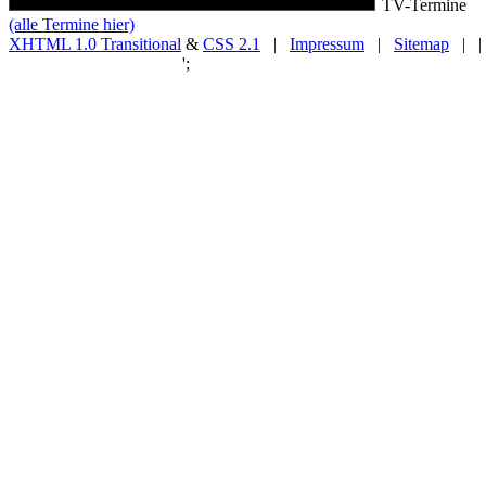
TV-Termine
(alle Termine hier)
XHTML 1.0 Transitional
&
CSS 2.1
|
Impressum
|
Sitemap
| |
';