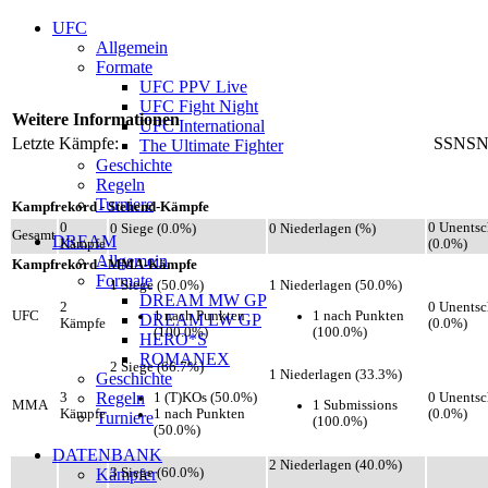
UFC
Allgemein
Formate
UFC PPV Live
UFC Fight Night
Weitere Informationen
UFC International
Letzte Kämpfe:
SSNS
The Ultimate Fighter
Geschichte
Regeln
Turniere
Kampfrekord - Stehend-Kämpfe
0
0 Unentsc
0 Siege (0.0%)
0 Niederlagen (%)
Gesamt
DREAM
Kämpfe
(0.0%)
Allgemein
Kampfrekord - MMA-Kämpfe
Formate
1 Siege (50.0%)
1 Niederlagen (50.0%)
DREAM MW GP
2
0 Unentsc
1 nach Punkten
1 nach Punkten
UFC
DREAM LW GP
Kämpfe
(0.0%)
(100.0%)
(100.0%)
HERO*S
ROMANEX
2 Siege (66.7%)
1 Niederlagen (33.3%)
Geschichte
Regeln
1 (T)KOs (50.0%)
3
0 Unentsc
1 Submissions
MMA
1 nach Punkten
Kämpfe
(0.0%)
Turniere
(100.0%)
(50.0%)
DATENBANK
2 Niederlagen (40.0%)
Kämpfer
3 Siege (60.0%)