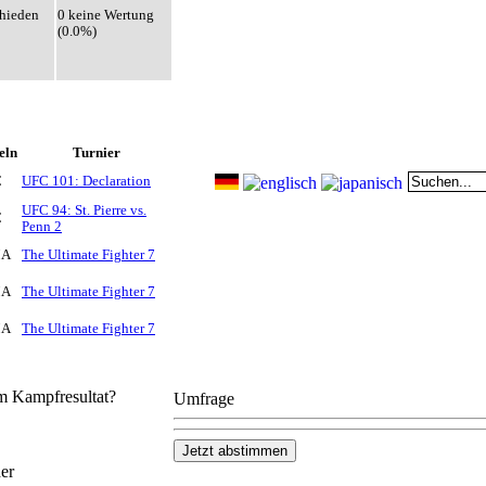
hieden
0 keine Wertung
(0.0%)
eln
Turnier
C
UFC 101: Declaration
UFC 94: St. Pierre vs.
C
Penn 2
A
The Ultimate Fighter 7
A
The Ultimate Fighter 7
A
The Ultimate Fighter 7
em Kampfresultat?
Umfrage
er