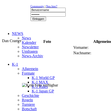
Community
|
Neu hier?
NEWS
News
Dan Cramer
Foto
Allgemein
Kalender
Newsletter
Vorname:
Umfragen
Nachname:
News-Archiv
K-1
Allgemein
Formate
K-1 World GP
K-1 MAX
K-1 Rules
K-1 Japan GP
Geschichte
Regeln
Turniere
Botschaft