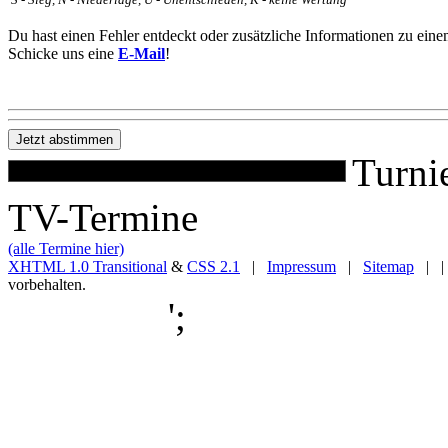
S - Sieg, N - Niederlage, U - Unentschieden, K - keine Wertung
Du hast einen Fehler entdeckt oder zusätzliche Informationen zu ein
Schicke uns eine
E-Mail
!
Turni
TV-Termine
(alle Termine hier)
XHTML 1.0 Transitional
&
CSS 2.1
|
Impressum
|
Sitemap
| |
vorbehalten.
';