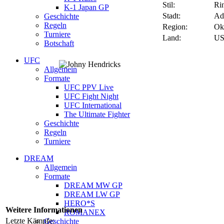
Stil:
Ri
K-1 Japan GP
Stadt:
Ad
Geschichte
Regeln
Region:
Ok
Turniere
Land:
U
Botschaft
UFC
Allgemein
Formate
UFC PPV Live
UFC Fight Night
UFC International
The Ultimate Fighter
Geschichte
Regeln
Turniere
DREAM
Allgemein
Formate
DREAM MW GP
DREAM LW GP
HERO*S
Weitere Informationen
ROMANEX
Letzte Kämpfe:
Geschichte