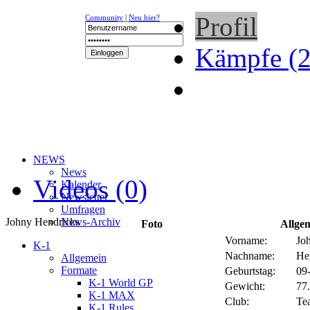
Profil
Community
|
Neu hier?
Kämpfe (2
NEWS
News
Videos (0)
Kalender
Newsletter
Umfragen
Johny Hendricks
News-Archiv
Foto
Allge
Vorname:
Jo
K-1
Nachname:
He
Allgemein
Formate
Geburtstag:
09
K-1 World GP
Gewicht:
77.
K-1 MAX
Club:
Te
K-1 Rules