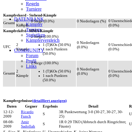
Regeln
Turniere
Kampfrekord - Stehend-Kämpfe
DATENBANK
0
0 Unentschied
0 Siege (0.0%)
0 Niederlagen (%)
Gesamt
Kämpfer
Kämpfe
(0.0%)
Turniere
Kampfrekord - MMA-Kämpfe
Statistiken
2 Siege (100.0%)
Kämpfervergleich
0 Niederlagen
1 (T)KOs (50.0%)
2
0 Unentschied
UFC
(0.0%)
1 nach Punkten
Kämpfe
(0.0%)
COMMUNITY
(50.0%)
Forum
Profil
2 Siege (100.0%)
Links
0 Niederlagen
1 (T)KOs (50.0%)
2
0 Unentschied
Gesamt
(0.0%)
1 nach Punkten
Kämpfe
(0.0%)
(50.0%)
Kampfergebnisse
(detailliert anzeigen)
Daten
Gegner
Ergebnis
Detail
R
12-12-
Ricardo
3R Punktwertung 3-0 (30-27, 30-27, 30-
S
U
2009
Funch
25)
08-08-
Amir
1R 0:29 TKO (Abbruch durch Ringrichter,
S
U
2009
Sadollah
Fäuste)