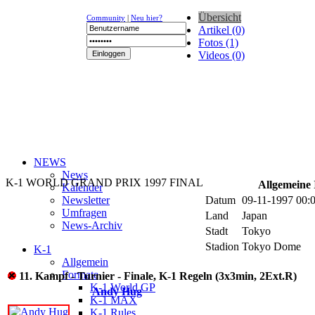
Übersicht
Community
|
Neu hier?
Artikel (0)
Fotos (1)
Videos (0)
NEWS
News
K-1 WORLD GRAND PRIX 1997 FINAL
Allgemeine
Kalender
Newsletter
Datum
09-11-1997 00:
Umfragen
Land
Japan
News-Archiv
Stadt
Tokyo
Stadion
Tokyo Dome
K-1
Allgemein
Formate
11. Kampf - Turnier - Finale, K-1 Regeln (3x3min, 2Ext.R)
K-1 World GP
Andy Hug
K-1 MAX
K-1 Rules