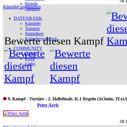
5R 
Regeln
Kämpfer vergleichen
Turniere
DATENBANK
Kämpfer
Turniere
Statistiken
Bewerte diesen Kampf
Kämpfervergleich
COMMUNITY
Forum
Profil
Links
9. Kampf - Turnier - 2. Halbfinale, K-1 Regeln (3x3min, 1Ext.
Peter Aerts
3R 