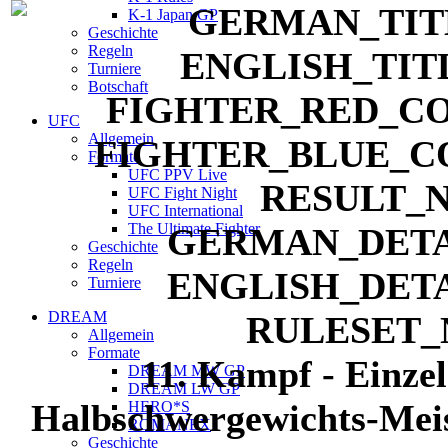
K-1 Japan GP
Geschichte
Regeln
Turniere
Botschaft
UFC
Allgemein
Formate
UFC PPV Live
UFC Fight Night
UFC International
The Ultimate Fighter
Geschichte
Regeln
Turniere
DREAM
Allgemein
Formate
11. Kampf - Einzel
DREAM MW GP
DREAM LW GP
Halbschwergewichts-Meis
HERO*S
ROMANEX
Geschichte