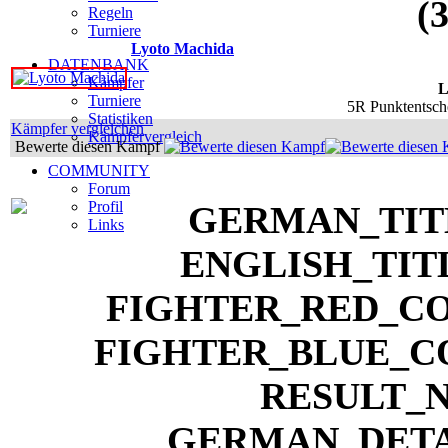
(
Regeln
Turniere
Lyoto Machida
DATENBANK
Kämpfer
L
Turniere
5R Punktentsche
Statistiken
Kämpfer vergleichen
Kämpfervergleich
Bewerte diesen Kampf
COMMUNITY
Forum
Profil
Links