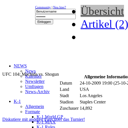
Übersicht
Community
|
Neu hier?
Artikel (2
NEWS
News
UFC 104: Machida vs. Shogun
Kalender
Allgemeine Informati
Newsletter
Datum
24-10-2009 19:00 (25-10
Umfragen
Land
USA
News-Archiv
Stadt
Los Angeles
K-1
Stadion
Staples Center
Allgemein
Zuschauer
14,892
Formate
K-1 World GP
Diskutiere mit anderen Fans über das Turnier!
K-1 MAX
K-1 Rules