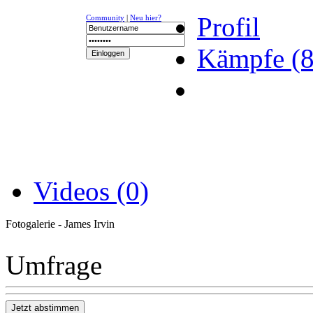
Profil
Community
|
Neu hier?
Kämpfe (8
NEWS
K-1
UFC
DR
Videos (0)
Fotogalerie - James Irvin
Umfrage