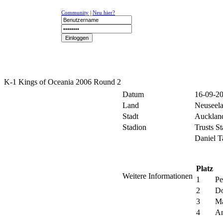
Community
|
Neu hier?
NEWS
K-1
UFC
DR
K-1 Kings of Oceania 2006 Round 2
Datum
16-09-20
Land
Neuseel
Stadt
Aucklan
Stadion
Trusts S
Daniel T
Platz
Weitere Informationen
1
Pe
2
Do
3
Ma
4
An