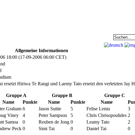
EAM
DATENBANK
COMMUNITY
Allgemeine Informationen
06 18:00 (17-09-2006 06:00 CET)
and
d
tadium
ai ersetzt Hiriwa Te Rangi und Laemy Tato ersetzt den verletzten Jay H
Gruppe A
Gruppe B
Gruppe C
Name
Punkte
Name
Punkte
Name
Pu
ter Graham
6
Jason Suttie
5
Felise Leniu
3
ug Viney
4
Peter Sampson
5
Chris Chrisopoulides
2
tt Samoa
0
Reuben de Jong
0
Leamy Tato
2
drew Peck
0
Simi Tai
0
Daniel Tai
0