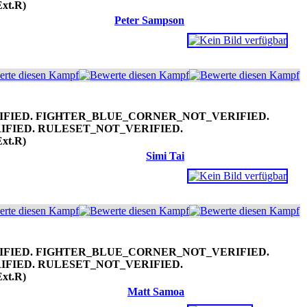
Ext.R)
Peter Sampson
Ext.R)
Simi Tai
Ext.R)
Matt Samoa