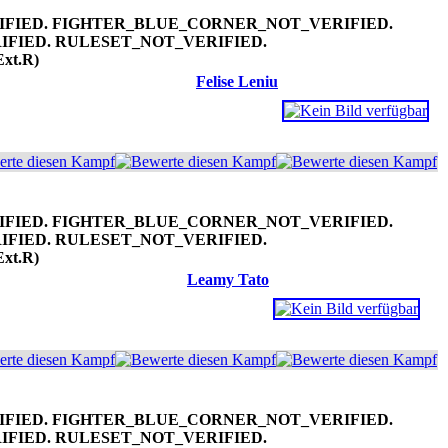
Ext.R)
Felise Leniu
Ext.R)
Leamy Tato