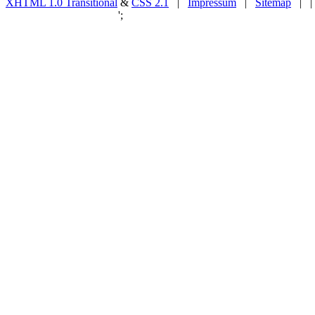
XHTML 1.0 Transitional
&
CSS 2.1
|
Impressum
|
Sitemap
| |
';