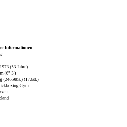
ne Informationen
ew
1973 (53 Jahre)
m (6" 3')
g (246.9lbs.) (17.6st.)
 Kickboxing Gym
oxen
eland