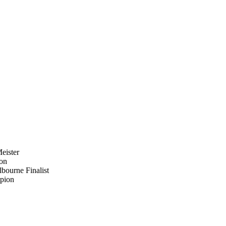
eister
on
bourne Finalist
pion