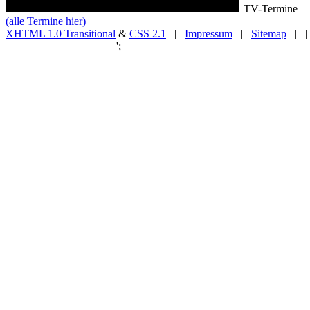
TV-Termine
(alle Termine hier)
XHTML 1.0 Transitional
&
CSS 2.1
|
Impressum
|
Sitemap
| |
';