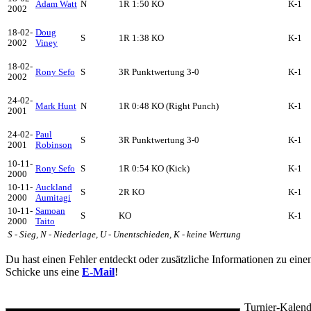
Adam Watt
N
1R 1:50 KO
K-1
2002
18-02-
Doug
S
1R 1:38 KO
K-1
2002
Viney
18-02-
Rony Sefo
S
3R Punktwertung 3-0
K-1
2002
24-02-
Mark Hunt
N
1R 0:48 KO (Right Punch)
K-1
2001
24-02-
Paul
S
3R Punktwertung 3-0
K-1
2001
Robinson
10-11-
Rony Sefo
S
1R 0:54 KO (Kick)
K-1
2000
10-11-
Auckland
S
2R KO
K-1
2000
Aumitagi
10-11-
Samoan
S
KO
K-1
2000
Taito
S - Sieg, N - Niederlage, U - Unentschieden, K - keine Wertung
Du hast einen Fehler entdeckt oder zusätzliche Informationen zu ein
Schicke uns eine
E-Mail
!
Turnier-Kalend