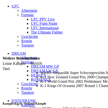
UFC
Allgemein
Formate
UFC PPV Live
UFC Fight Night
UFC International
The Ultimate Fighter
Geschichte
Regeln
Turniere
DREAM
Allgemein
Weitere Informationen
Formate
Letzte Kämpfe:
SSSSN
DREAM MW GP
Titel:
DREAM LW GP
WKBS Südpazifik Super Schwergewichts M
HERO*S
K-1 New Zealand Grand Prix 2000 Champi
ROMANEX
K-1 World Grand Prix 2002 Preliminary Mel
Geschichte
K-1 Kings Of Oceania 2007 Round 1 Cham
Regeln
Turniere
DATENBANK
Kampfrekord - Stehend-Kämpfe
Kämpfer