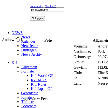
Community
|
Neu hier?
NEWS
News
Andrew Peck
Foto
Allgemei
Kalender
Newsletter
Vorname:
Andr
Umfragen
Nachname:
Peck
News-Archiv
Geburtstag:
03-07-
Größe:
191.0c
K-1
Allgemein
Gewicht:
112.0k
Formate
Club:
Elite
K-1 World GP
Stil:
Kickb
K-1 MAX
Land:
Neuse
K-1 Rules
K-1 Japan GP
Geschichte
Regeln
Turniere
Botschaft