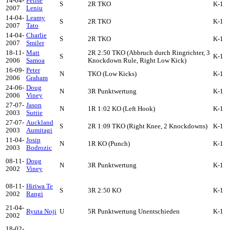
14-04-
Felise
S
2R TKO
K-1
2007
Leniu
14-04-
Leamy
S
2R TKO
K-1
2007
Tato
14-04-
Charlie
S
2R TKO
K-1
2007
Smiler
18-11-
Matt
2R 2:50 TKO (Abbruch durch Ringrichter, 3
S
K-1
2006
Samoa
Knockdown Rule, Right Low Kick)
16-09-
Peter
N
TKO (Low Kicks)
K-1
2006
Graham
24-06-
Doug
N
3R Punktwertung
K-1
2006
Viney
27-07-
Jason
N
1R 1:02 KO (Left Hook)
K-1
2003
Suttie
27-07-
Auckland
S
2R 1:09 TKO (Right Knee, 2 Knockdowns)
K-1
2003
Aumitagi
11-04-
Josip
N
1R KO (Punch)
K-1
2003
Bodrozic
08-11-
Doug
N
3R Punktwertung
K-1
2002
Viney
08-11-
Hiriwa Te
S
3R 2:50 KO
K-1
2002
Rangi
21-04-
Ryuta Noji
U
5R Punktwertung Unentschieden
K-1
2002
18-02-