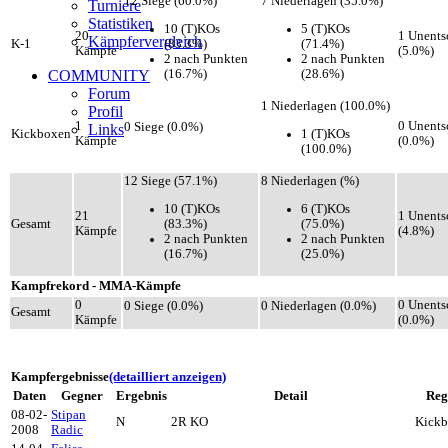
12 Siege (60.0%)
7 Niederlagen (35.0%)
Turniere
Statistiken
10 (T)KOs
5 (T)KOs
20
1 Unents
Kämpfervergleich
(83.3%)
(71.4%)
K-1
Kämpfe
(5.0%)
2 nach Punkten
2 nach Punkten
(16.7%)
(28.6%)
COMMUNITY
Forum
1 Niederlagen (100.0%)
Profil
1
0 Unents
0 Siege (0.0%)
Links
1 (T)KOs
Kickboxen
Kämpfe
(0.0%)
(100.0%)
12 Siege (57.1%)
8 Niederlagen (%)
10 (T)KOs
6 (T)KOs
21
1 Unents
(83.3%)
(75.0%)
Gesamt
Kämpfe
(4.8%)
2 nach Punkten
2 nach Punkten
(16.7%)
(25.0%)
Kampfrekord - MMA-Kämpfe
0
0 Unents
0 Siege (0.0%)
0 Niederlagen (0.0%)
Gesamt
Kämpfe
(0.0%)
Kampfergebnisse
(detailliert anzeigen)
Daten
Gegner
Ergebnis
Detail
Reg
08-02-
Stipan
N
2R KO
Kick
2008
Radic