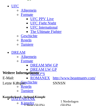
UFC
Allgemein
Formate
UFC PPV Live
UFC Fight Night
UFC International
The Ultimate Fighter
Geschichte
Regeln
Turniere
DREAM
Allgemein
Formate
DREAM MW GP
DREAM LW GP
Weitere Informationen
HERO*S
E-Mail:
ROMANEX
http://www.beastmantv.com/
Geschichte
Letzte Kämpfe:
SNNSN
Regeln
Turniere
Kampfrekord - Stehend-Kämpfe
DATENBANK
1 Niederlagen
Kämpfer
1 Siege (50.0%)
(50.0%)