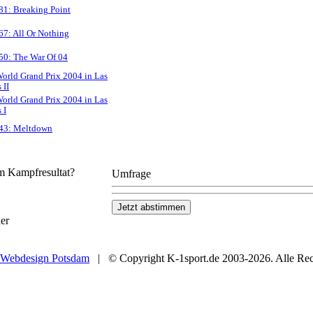
1: Breaking Point
7: All Or Nothing
50: The War Of 04
orld Grand Prix 2004 in Las
 II
orld Grand Prix 2004 in Las
 I
43: Meltdown
em Kampfresultat?
Umfrage
er
Webdesign Potsdam
| © Copyright K-1sport.de 2003-2026. Alle Rech