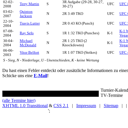
02-02-
3R Aufgabe (29-28, 30-27,
Terry Martin
S
UFC
UFC 8
2008
30-27)
03-02-
Quinton
N
2R 3:49 TKO
UFC
UFC 6
2007
Jackson
22-10-
Travis Lutter
N
2R 0:43 KO (Punch)
UFC
UFC 
2004
07-08-
K-1 W
Ray Sefo
S
1R 1:32 TKO (Punches)
K-1
2004
Vegas
30-04-
Michael
2R 1:25 TKO (2
K-1 W
N
K-1
2004
McDonald
Knockdowns)
Vegas
06-06-
Vitor Belfort
N
1R 1:07 TKO (Strikes)
UFC
UFC 
2003
S - Sieg, N - Niederlage, U - Unentschieden, K - keine Wertung
Du hast einen Fehler entdeckt oder zusätzliche Informationen zu ein
Schicke uns eine
E-Mail
!
Turnier-Kalend
TV-Termine
(alle Termine hier)
XHTML 1.0 Transitional
&
CSS 2.1
|
Impressum
|
Sitemap
| |
';