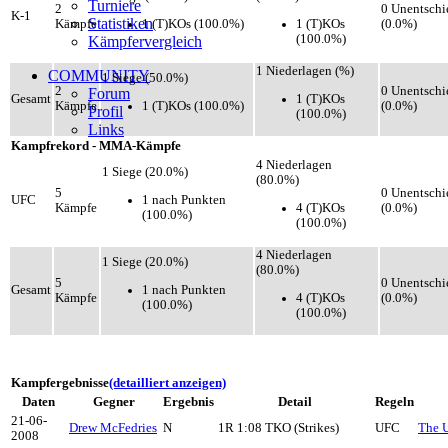
Turniere
2
0 Unentschi
K-1
Statistiken
1 (T)KOs (100.0%)
1 (T)KOs
Kämpfe
(0.0%)
(100.0%)
Kämpfervergleich
1 Niederlagen (%)
COMMUNITY
1 Siege (50.0%)
2
0 Unentschi
Forum
1 (T)KOs
Gesamt
1 (T)KOs (100.0%)
Kämpfe
(0.0%)
Profil
(100.0%)
Links
Kampfrekord - MMA-Kämpfe
4 Niederlagen
1 Siege (20.0%)
(80.0%)
5
0 Unentschi
1 nach Punkten
UFC
4 (T)KOs
Kämpfe
(0.0%)
(100.0%)
(100.0%)
4 Niederlagen
1 Siege (20.0%)
(80.0%)
5
0 Unentschi
1 nach Punkten
Gesamt
4 (T)KOs
Kämpfe
(0.0%)
(100.0%)
(100.0%)
Kampfergebnisse
(detailliert anzeigen)
Daten
Gegner
Ergebnis
Detail
Regeln
21-06-
Drew McFedries
N
1R 1:08 TKO (Strikes)
UFC
The U
2008