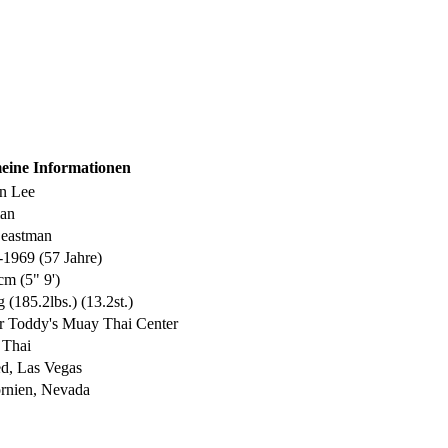
eine Informationen
n Lee
an
eastman
-1969 (57 Jahre)
cm (5" 9')
 (185.2lbs.) (13.2st.)
r Toddy's Muay Thai Center
Thai
d, Las Vegas
ornien, Nevada