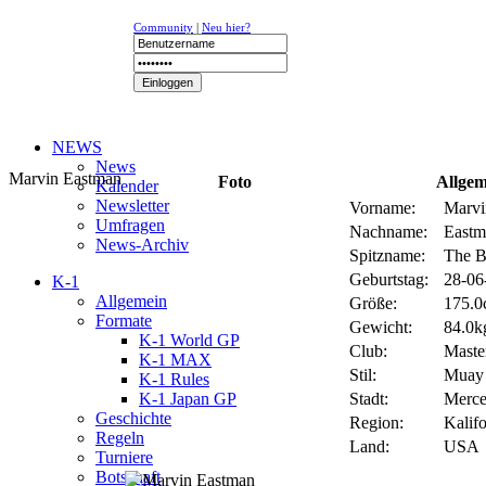
Community
|
Neu hier?
NEWS
News
Marvin Eastman
Foto
Allgem
Kalender
Newsletter
Vorname:
Marvi
Umfragen
Nachname:
Eastm
News-Archiv
Spitzname:
The B
Geburtstag:
28-06
K-1
Allgemein
Größe:
175.0
Formate
Gewicht:
84.0kg
K-1 World GP
Club:
Maste
K-1 MAX
Stil:
Muay 
K-1 Rules
K-1 Japan GP
Stadt:
Merce
Geschichte
Region:
Kalif
Regeln
Land:
USA
Turniere
Botschaft