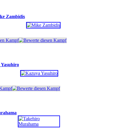
ke Zambidis
 Yasuhiro
urahama