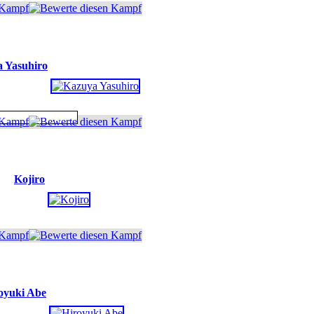
 Yasuhiro
Kojiro
oyuki Abe