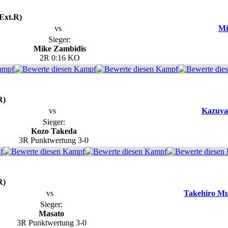
Ext.R)
vs
Mi
Sieger:
Mike Zambidis
2R 0:16 KO
R)
vs
Kazuya
Sieger:
Kozo Takeda
3R Punktwertung 3-0
R)
vs
Takehiro M
Sieger:
Masato
3R Punktwertung 3-0