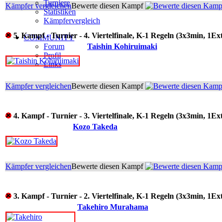
Turniere
Kämpfer vergleichen
Bewerte diesen Kampf
Statistiken
Kämpfervergleich
5. Kampf - Turnier - 4. Viertelfinale, K-1 Regeln (3x3min, 1Ex
COMMUNITY
Forum
Taishin Kohiruimaki
Profil
Links
Kämpfer vergleichen
Bewerte diesen Kampf
4. Kampf - Turnier - 3. Viertelfinale, K-1 Regeln (3x3min, 1Ex
Kozo Takeda
Kämpfer vergleichen
Bewerte diesen Kampf
3. Kampf - Turnier - 2. Viertelfinale, K-1 Regeln (3x3min, 1Ex
Takehiro Murahama