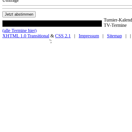
Umfrage
Turnier-Kalend
TV-Termine
(alle Termine hier)
XHTML 1.0 Transitional
&
CSS 2.1
|
Impressum
|
Sitemap
| |
';