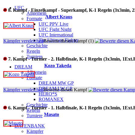
UFC
8. Kampf - Einzelkampf - Superkampf, K-1 Regeln (3x3min, 2
Allgemein
Albert Kraus
Formate
UFC PPV Live
UFC Fight Night
UFC International
The Ultimate Fighter
Kämpfer vergleichen
Bewerte diesen Kampf (1)
Geschichte
Regeln
Turniere
7. Kampf - Turnier - 2. Halbfinale, K-1 Regeln (3x3min, 1Ext.
Kozo Takeda
DREAM
Allgemein
Formate
DREAM MW GP
DREAM LW GP
Kämpfer vergleichen
Bewerte diesen Kampf
HERO*S
ROMANEX
Geschichte
6. Kampf - Turnier - 1. Halbfinale, K-1 Regeln (3x3min, 1Ext.
Regeln
Masato
Turniere
DATENBANK
Kämpfer