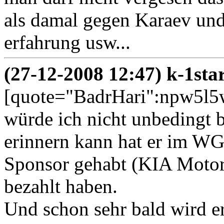
als damal gegen Karaev und
erfahrung usw...
(27-12-2008 12:47) k-1sta
[quote="BadrHari":npw5l5w
würde ich nicht unbedingt 
erinnern kann hat er im WG
Sponsor gehabt (KIA Motor
bezahlt haben.
Und schon sehr bald wird e