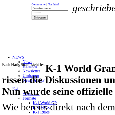
geschrieb
Community
|
Neu hier?
NEWS
News
Badr Haris Strafe steht fest
K-1 World Gran
Kalender
Newsletter
Umfragen
rissen die Diskussionen u
News-Archiv
Nun wurde seine offizielle
K-1
Allgemein
Formate
K-1 World GP
Wie bereits direkt nach dem
K-1 MAX
K-1 Rules