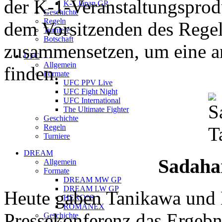
der K-1-Veranstaltungspro
K-1 Japan GP
Geschichte
Regeln
dem Vorsitzenden des Reg
Turniere
Botschaft
zusammensetzen, um eine a
UFC
Allgemein
finden.
Formate
UFC PPV Live
UFC Fight Night
UFC International
The Ultimate Fighter
Geschichte
Regeln
Turniere
DREAM
Sadaha
Allgemein
Formate
DREAM MW GP
DREAM LW GP
Heute gaben Tanikawa und 
HERO*S
ROMANEX
Pressekonferenz das Ergeb
Geschichte