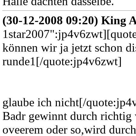
Halle dachten dasselbe.
(30-12-2008 09:20) King 
1star2007":jp4v6zwt][quot
können wir ja jetzt schon 
runde1[/quote:jp4v6zwt]
glaube ich nicht[/quote:jp4
Badr gewinnt durch richtig 
oveerem oder so,wird durch