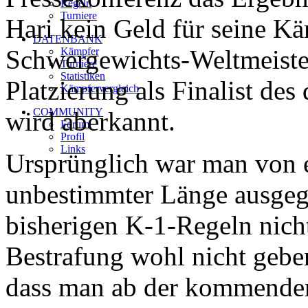
Regeln
Turniere
Hari kein Geld für seine Kä
DATENBANK
Schwergewichts-Weltmeister
Kämpfer
Turniere
Statistiken
Platzierung als Finalist de
Kämpfervergleich
COMMUNITY
wird aberkannt.
Forum
Profil
Links
Ursprünglich war man von 
unbestimmter Länge ausgeg
bisherigen K-1-Regeln nicht
Bestrafung wohl nicht gebe
dass man ab der kommenden