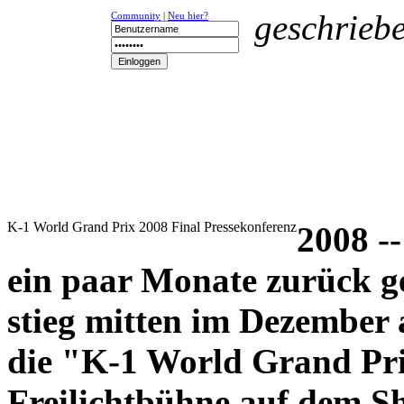
geschrieb
Community
|
Neu hier?
NEWS
K-1
UFC
DR
K-1 World Grand Prix 2008 Final Pressekonferenz
2008 --
ein paar Monate zurück g
stieg mitten im Dezember 
die "K-1 World Grand Pr
Freilichtbühne auf dem Sh